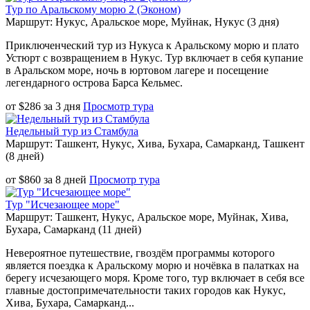
Тур по Аральскому морю 2 (Эконом)
Маршрут: Нукус, Аральское море, Муйнак, Нукус (3 дня)
Приключенческий тур из Нукуса к Аральскому морю и плато
Устюрт с возвращением в Нукус. Тур включает в себя купание
в Аральском море, ночь в юртовом лагере и посещение
легендарного острова Барса Кельмес.
от
$
286
за
3 дня
Просмотр тура
Недельный тур из Стамбула
Маршрут: Ташкент, Нукус, Хива, Бухара, Самарканд, Ташкент
(8 дней)
от
$
860
за
8 дней
Просмотр тура
Тур "Исчезающее море"
Маршрут: Ташкент, Нукус, Аральское море, Муйнак, Хива,
Бухара, Самарканд (11 дней)
Невероятное путешествие, гвоздём программы которого
является поездка к Аральскому морю и ночёвка в палатках на
берегу исчезающего моря. Кроме того, тур включает в себя все
главные достопримечательности таких городов как Нукус,
Хива, Бухара, Самарканд...