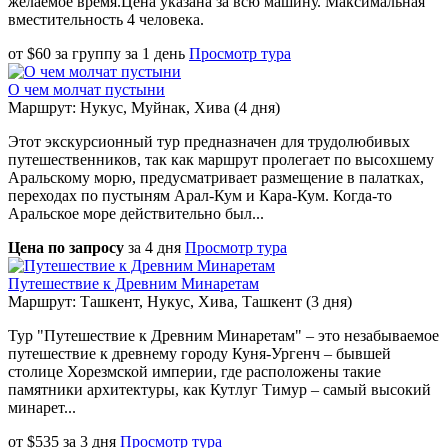
желаемое время.Цена указана за всю машину. Максимальная
вместительность 4 человека.
от
$
60
за группу
за
1 день
Просмотр тура
О чем молчат пустыни
Маршрут: Нукус, Муйнак, Хива (4 дня)
Этот экскурсионный тур предназначен для трудолюбивых
путешественников, так как маршрут пролегает по высохшему
Аральскому морю, предусматривает размещение в палатках,
переходах по пустыням Арал-Кум и Кара-Кум. Когда-то
Аральское море действительно был...
Цена по запросу
за
4 дня
Просмотр тура
Путешествие к Древним Минаретам
Маршрут: Ташкент, Нукус, Хива, Ташкент (3 дня)
Тур "Путешествие к Древним Минаретам" – это незабываемое
путешествие к древнему городу Куня-Ургенч – бывшей
столице Хорезмской империи, где расположены такие
памятники архитектуры, как Кутлуг Тимур – самый высокий
минарет...
от
$
535
за
3 дня
Просмотр тура