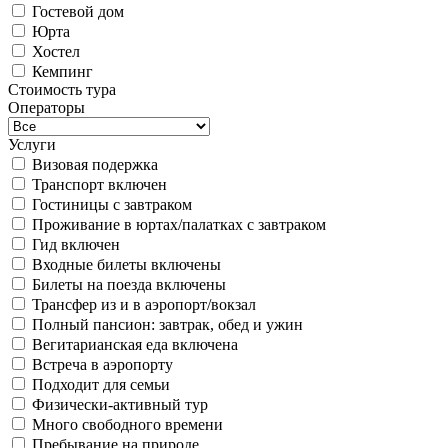
Гостевой дом
Юрта
Хостел
Кемпинг
Стоимость тура
Операторы
Услуги
Визовая подержка
Транспорт включен
Гостиницы с завтраком
Проживание в юртах/палатках с завтраком
Гид включен
Входные билеты включены
Билеты на поезда включены
Трансфер из и в аэропорт/вокзал
Полный пансион: завтрак, обед и ужин
Вегитарианская еда включена
Встреча в аэропорту
Подходит для семьи
Физически-активный тур
Много свободного времени
Пребывание на природе