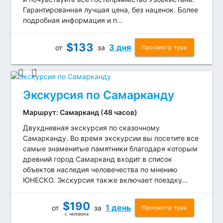
Гарантированная лучшая цена, без наценок. Более
подробная информация и п...
$
133
3 дня
от
за
Просмотр тура
Экскурсия по Самарканду
Маршрут: Самарканд (48 часов)
Двухдневная экскурсия по сказочному
Самарканду. Во время экскурсии вы посетите все
самые знаменитые памятники благодаря которым
древний город Самарканд входит в список
объектов наследия человечества по мнению
ЮНЕСКО. Экскурсия также включает поездку...
$
190
1 день
от
за
Просмотр тура
с человека