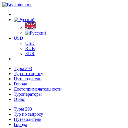
USD
USD
RUB
EUR
Туры
293
Тур по запросу
Путеводитель
Города
Достопримечательности
Туроператоры
О нас
Туры
293
Тур по запросу
Путеводитель
Города