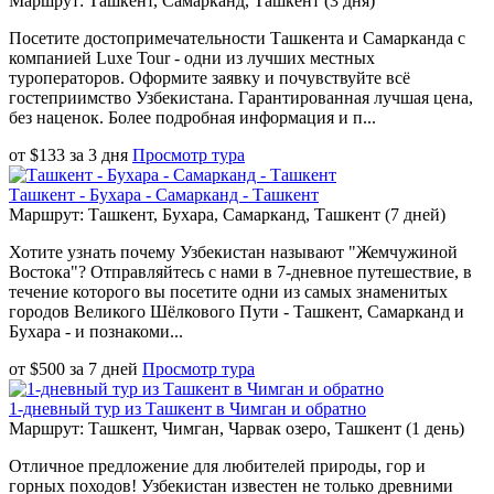
Маршрут: Ташкент, Самарканд, Ташкент (3 дня)
Посетите достопримечательности Ташкента и Самарканда с
компанией Luxe Tour - одни из лучших местных
туроператоров. Оформите заявку и почувствуйте всё
гостеприимство Узбекистана. Гарантированная лучшая цена,
без наценок. Более подробная информация и п...
от
$
133
за
3 дня
Просмотр тура
Ташкент - Бухара - Самарканд - Ташкент
Маршрут: Ташкент, Бухара, Самарканд, Ташкент (7 дней)
Хотите узнать почему Узбекистан называют "Жемчужиной
Востока"? Отправляйтесь с нами в 7-дневное путешествие, в
течение которого вы посетите одни из самых знаменитых
городов Великого Шёлкового Пути - Ташкент, Самарканд и
Бухара - и познакоми...
от
$
500
за
7 дней
Просмотр тура
1-дневный тур из Ташкент в Чимган и обратно
Маршрут: Ташкент, Чимган, Чарвак озеро, Ташкент (1 день)
Отличное предложение для любителей природы, гор и
горных походов! Узбекистан известен не только древними