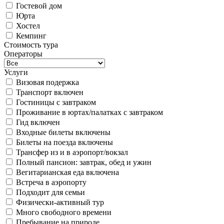
Гостевой дом
Юрта
Хостел
Кемпинг
Стоимость тура
Операторы
Услуги
Визовая подержка
Транспорт включен
Гостиницы с завтраком
Проживание в юртах/палатках с завтраком
Гид включен
Входные билеты включены
Билеты на поезда включены
Трансфер из и в аэропорт/вокзал
Полный пансион: завтрак, обед и ужин
Вегитарианская еда включена
Встреча в аэропорту
Подходит для семьи
Физически-активный тур
Много свободного времени
Пребывание на природе