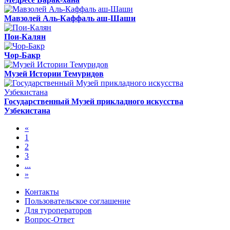
Мавзолей Аль-Каффаль аш-Шаши
Пои-Калян
Чор-Бакр
Музей Истории Темуридов
Государственный Музей прикладного искусства
Узбекистана
«
1
2
3
...
»
Контакты
Пользовательское соглашение
Для туроператоров
Вопрос-Ответ