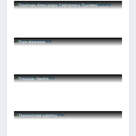
Памятник Александру Сергеевичу Пушкину
Парк керамики
Площадь памяти
Ташкентские куранты