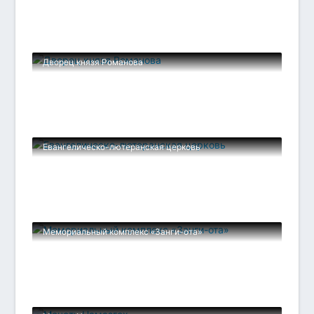
Дворец князя Романова
Евангелическо-лютеранская церковь
Мемориальный комплекс «Занги-ота»