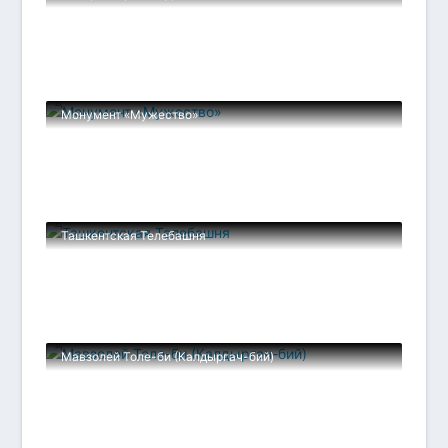
Монумент «Мужество»
Ташкентская Телебашня
Мавзолей Толе-би (Калдыргач-бий)