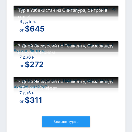
Тур в Узбекистан из Сингапура, с игрой в
гольф
6 д./5 н.
$
645
от
7 Дней Экскурсий по Ташкенту, Самарканду
и Бухаре Эконом
7 д./6 н.
$
272
от
7 Дней Экскурсий по Ташкенту, Самарканду
и Бухаре Комфорт
7 д./6 н.
$
311
от
Больше туров