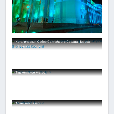
Католический Собор Святейшего Сердца Иисуса
(Польский Костел)
Ташкентское Метро
Алайский Базар