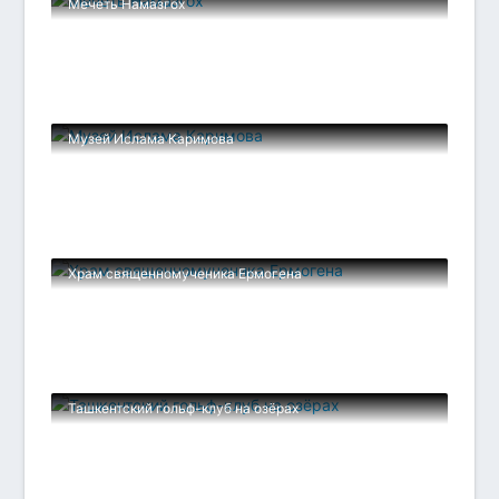
Мечеть Намазгох
Музей Ислама Каримова
Храм священномученика Ермогена
Ташкентский гольф-клуб на озёрах