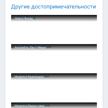
Другие достопримечательности
Чорсу Базар
Ансамбль Хаст-Имам
Медресе Кукельдаш
Медресе Барак-хана