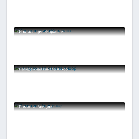
Инсталляция «Караван»
Набережная канала Анхор
Памятник Авиценне