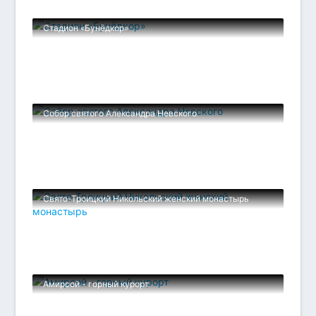
Стадион «Бунёдкор»
Собор святого Александра Невского
Свято-Троицкий Никольский женский монастырь
Амирсой - горный курорт