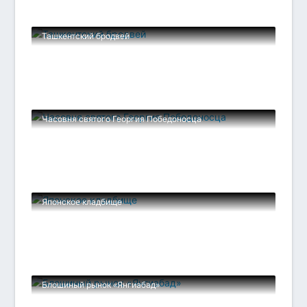
Ташкентский бродвей
Часовня святого Георгия Победоносца
Японское кладбище
Блошиный рынок «Янгиабад»