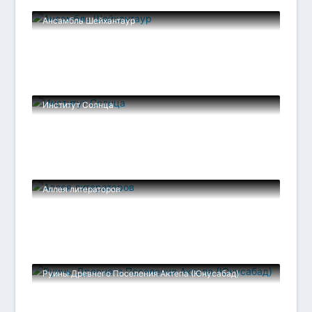
Ансамбль Шейхантаур
Институт Солнца
Аллея литераторов
Руины Древнего Поселения Актепа (Юнусабад)