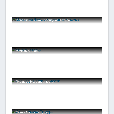
Мавзолей Шейха Ховенди ат-Тахура
Мечеть Минор
Площадь Независимости
Сквер Амира Тимура