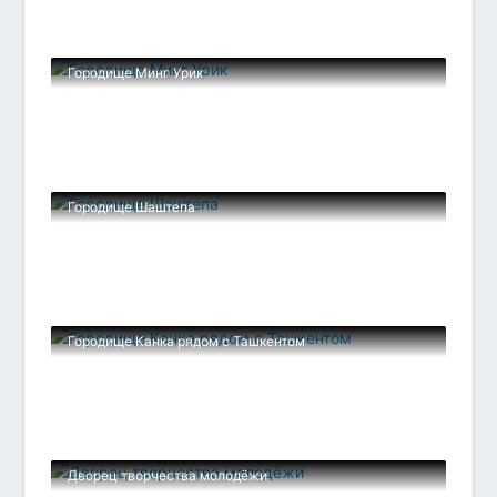
Городище Минг Урик
Городище Шаштепа
Городище Канка рядом с Ташкентом
Дворец творчества молодёжи