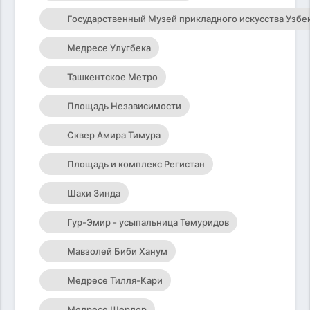
Государственный Музей прикладного искусства Узбе
Медресе Улугбека
Ташкентское Метро
Площадь Независимости
Сквер Амира Тимура
Площадь и комплекс Регистан
Шахи Зинда
Гур-Эмир - усыпальница Темуридов
Мавзолей Биби Ханум
Медресе Тилля-Кари
Медресе Шердор