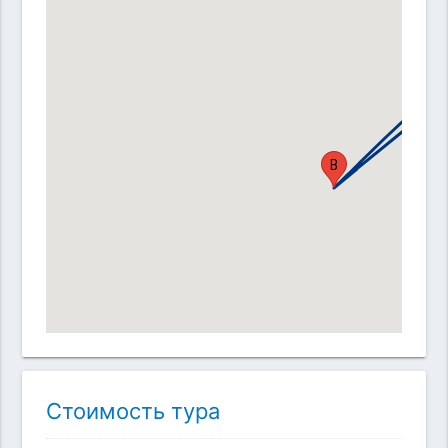
A
D
B
Стоимость тура