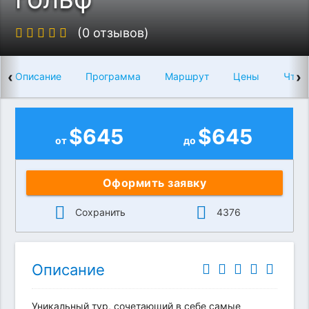
(0 отзывов)
‹
›
Описание
Программа
Маршрут
Цены
Что 
$
645
$
645
от
до
Оформить заявку
Сохранить
4376
Описание
Уникальный тур, сочетающий в себе самые