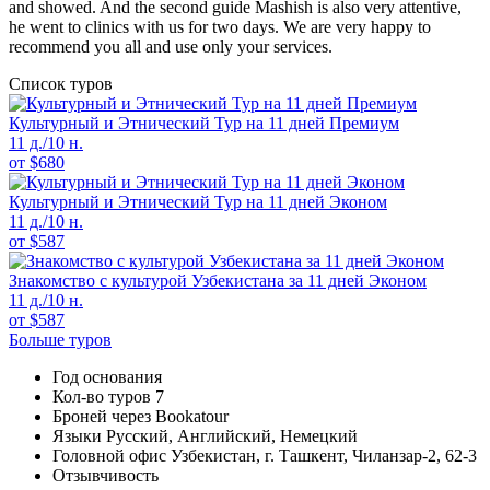
and showed. And the second guide Mashish is also very attentive, 
he went to clinics with us for two days. We are very happy to 
recommend you all and use only your services.
Список туров
Культурный и Этнический Тур на 11 дней Премиум
11 д./10 н.
от
$
680
Культурный и Этнический Тур на 11 дней Эконом
11 д./10 н.
от
$
587
Знакомство с культурой Узбекистана за 11 дней Эконом
11 д./10 н.
от
$
587
Больше туров
Год основания
Кол-во туров
7
Броней через Bookatour
Языки
Русский, Английский, Немецкий
Головной офис
Узбекистан, г. Ташкент, Чиланзар-2, 62-3
Отзывчивость