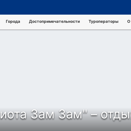
Города
Достопримечательности
Туроператоры
О
иота Зам Зам" – отды