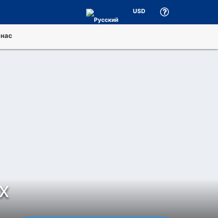
USD
 нас
х