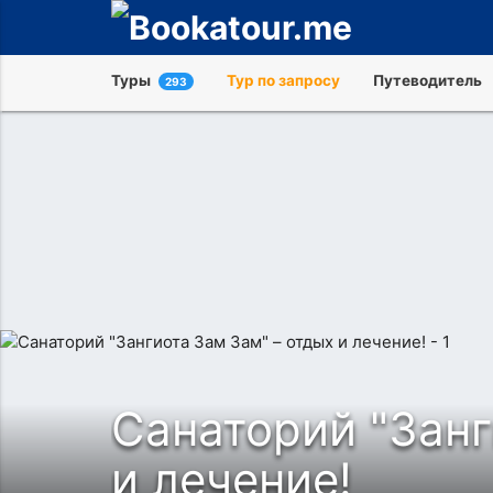
Туры
Тур по запросу
Путеводитель
293
и
Санаторий "Занг
и лечение!