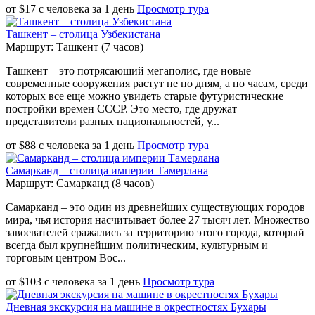
от
$
17
с человека
за
1 день
Просмотр тура
Ташкент – столица Узбекистана
Маршрут: Ташкент (7 часов)
Ташкент – это потрясающий мегаполис, где новые
современные сооружения растут не по дням, а по часам, среди
которых все еще можно увидеть старые футуристические
постройки времен СССР. Это место, где дружат
представители разных национальностей, у...
от
$
88
с человека
за
1 день
Просмотр тура
Самарканд – столица империи Тамерлана
Маршрут: Самарканд (8 часов)
Самарканд – это один из древнейших существующих городов
мира, чья история насчитывает более 27 тысяч лет. Множество
завоевателей сражались за территорию этого города, который
всегда был крупнейшим политическим, культурным и
торговым центром Вос...
от
$
103
с человека
за
1 день
Просмотр тура
Дневная экскурсия на машине в окрестностях Бухары