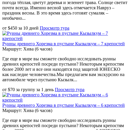
погода тёплая, цветут деревья и зеленеет трава. Солнце светит
почти всегда. Именно весной здесь отмечается Навруз –
праздник весны. В это время здесь готовят сумаляк –
необычно...
от
$
450
за
10 дней
Просмотр тура
Руины древнего Хорезма в пустыне Кызылкум – 7 крепостей
Маршрут: Хива (6 часов)
Где еще в мире вы сможете свободно исследовать руины
древних крепостей посреди пустыни? Некоторым крепостям
более 2000 лет и все они находятся под защитой ЮНЕСКО
как наследие человечества.Мы предлагаем вам экскурсию на
автомобиле через пустыню Кызылк...
от
$
70
за группу
за
1 день
Просмотр тура
Руины древнего Хорезма в пустыне Кызылкум – 6 крепостей
Маршрут: Хива (6 часов)
Где еще в мире вы сможете свободно исследовать руины
древних крепостей посреди пустыни? Некоторым крепостям