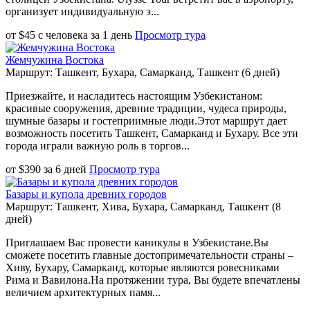
организует индивидуальную э...
от
$
45
с человека
за
1 день
Просмотр тура
Жемчужина Востока
Маршрут: Ташкент, Бухара, Самарканд, Ташкент (6 дней)
Приезжайте, и насладитесь настоящим Узбекистаном:
красивые сооружения, древние традиции, чудеса природы,
шумные базары и гостеприимные люди.Этот маршрут дает
возможность посетить Ташкент, Самарканд и Бухару. Все эти
города играли важную роль в торгов...
от
$
390
за
6 дней
Просмотр тура
Базары и купола древних городов
Маршрут: Ташкент, Хива, Бухара, Самарканд, Ташкент (8
дней)
Приглашаем Вас провести каникулы в Узбекистане.Вы
сможете посетить главные достопримечательности страны –
Хиву, Бухару, Самарканд, которые являются ровесниками
Рима и Вавилона.На протяжении тура, Вы будете впечатлены
величием архитектурных памя...