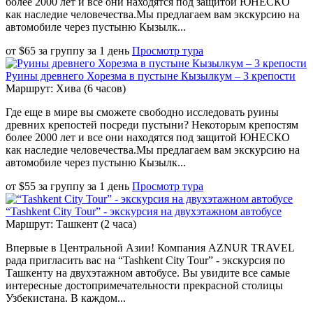
более 2000 лет и все они находятся под защитой ЮНЕСКО
как наследие человечества.Мы предлагаем вам экскурсию на
автомобиле через пустыню Кызылк...
от
$
65
за группу
за
1 день
Просмотр тура
Руины древнего Хорезма в пустыне Кызылкум – 3 крепости
Маршрут: Хива (6 часов)
Где еще в мире вы сможете свободно исследовать руины
древних крепостей посреди пустыни? Некоторым крепостям
более 2000 лет и все они находятся под защитой ЮНЕСКО
как наследие человечества.Мы предлагаем вам экскурсию на
автомобиле через пустыню Кызылк...
от
$
55
за группу
за
1 день
Просмотр тура
“Tashkent City Tour” - экскурсия на двухэтажном автобусе
Маршрут: Ташкент (2 часа)
Впервые в Центральной Азии! Компания AZNUR TRAVEL
рада пригласить вас на “Tashkent City Tour” - экскурсия по
Ташкенту на двухэтажном автобусе. Вы увидите все самые
интересные достопримечательности прекрасной столицы
Узбекистана. В каждом...