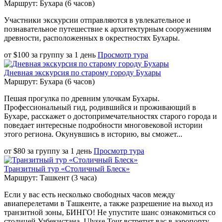
Маршрут: Бухара (6 часов)
Участники экскурсии отправляются в увлекательное и
познавательное путешествие к архитектурным сооружениям
древности, расположенных в окрестностях Бухары.
от
$
100
за группу
за
1 день
Просмотр тура
Дневная экскурсия по старому городу Бухары
Маршрут: Бухара (6 часов)
Пешая прогулка по древним улочкам Бухары.
Профессиональный гид, родившийся и проживающий в
Бухаре, расскажет о достопримечательностях старого города и
поведает интересные подробности многовековой истории
этого региона. Окунувшись в историю, вы сможет...
от
$
80
за группу
за
1 день
Просмотр тура
Транзитный тур «Столичный Блеск»
Маршрут: Ташкент (3 часа)
Если у вас есть несколько свободных часов между
авиаперелетами в Ташкенте, а также разрешение на выход из
транзитной зоны, БИНГО! Не упустите шанс ознакомиться со
столицей Узбекистана. Ulysse Tour встретит вас в аэропорту,