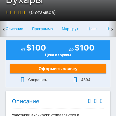
(0 отзывов)
‹
›
Описание
Программа
Маршрут
Цены
Что 
$
100
$
100
от
до
Цена с группы
Оформить заявку
Сохранить
4894
Описание
Участники экскурсии отправляются в