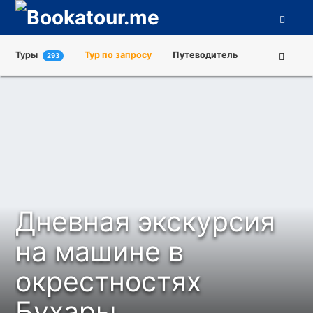
Туры
Тур по запросу
Путеводитель
293
Города
Достопримечательности
Туроператоры
О нас
Дневная экскурсия
на машине в
окрестностях
Бухары