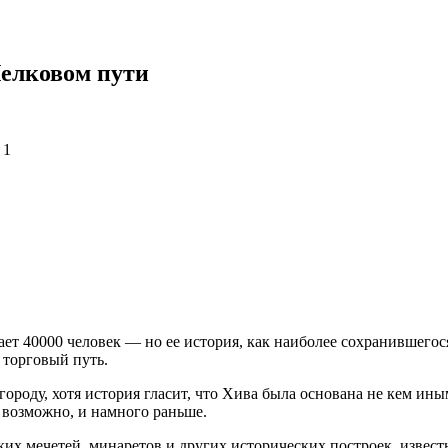
Шелковом пути
гает 40000 человек — но ее история, как наиболее сохранившего
 торговый путь.
у городу, хотя история гласит, что Хива была основана не кем ин
 а возможно, и намного раньше.
ких мечетей, минаретов и других исторических построек, извес