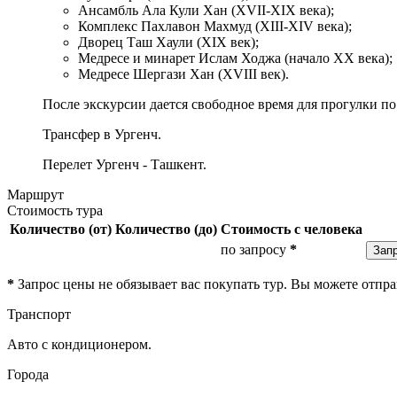
Ансамбль Ала Кули Хан (XVII-XIX века);
Комплекс Пахлавон Махмуд (XIII-XIV века);
Дворец Таш Хаули (XIX век);
Медресе и минарет Ислам Ходжа (начало XX века);
Медресе Шергази Хан (XVIII век).
После экскурсии дается свободное время для прогулки по
Трансфер в Ургенч.
Перелет Ургенч - Ташкент.
Маршрут
Стоимость тура
Количество (от)
Количество (до)
Стоимость с человека
по запросу
*
Зап
*
Запрос цены не обязывает вас покупать тур. Вы можете отпр
Транспорт
Авто с кондиционером.
Города