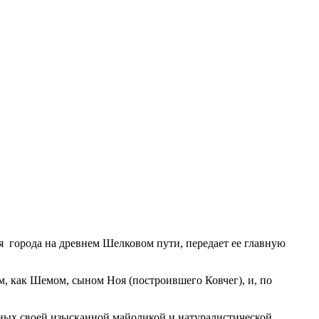
ся города на древнем Шелковом пути, передает ее главную
ым, как Шемом, сыном Ноя (построившего Ковчег), и, по
тных своей изысканной майоликой и натуралистической