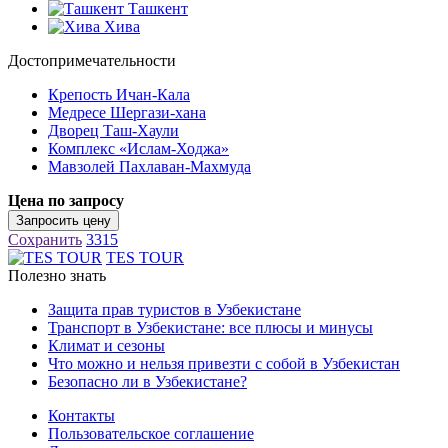
Ташкент
Хива
Достопримечательности
Крепость Ичан-Кала
Медресе Шергази-хана
Дворец Таш-Хаули
Комплекс «Ислам-Ходжа»
Мавзолей Пахлаван-Махмуда
Цена по запросу
Запросить цену
Сохранить
3315
TES TOUR
Полезно знать
Защита прав туристов в Узбекистане
Транспорт в Узбекистане: все плюсы и минусы
Климат и сезоны
Что можно и нельзя привезти с собой в Узбекистан
Безопасно ли в Узбекистане?
Контакты
Пользовательское соглашение