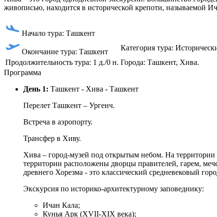
живописью, находится в исторической крепоти, называемой Ич
Начало тура: Ташкент
Категория тура: Историческ
Окончание тура: Ташкент
Продолжительность тура: 1 д./0 н.
Города: Ташкент, Хива.
Программа
День 1:
Ташкент - Хива - Ташкент
Перелет Ташкент – Ургенч.
Встреча в аэропорту.
Трансфер в Хиву.
Хива – город-музей под открытым небом. На территории 2
территории расположены дворцы правителей, гарем, мечет
древнего Хорезма - это классический средневековый горо
Экскурсия по историко-архитектурному заповеднику:
Ичан Кала;
Кунья Арк (XVII-XIX века);