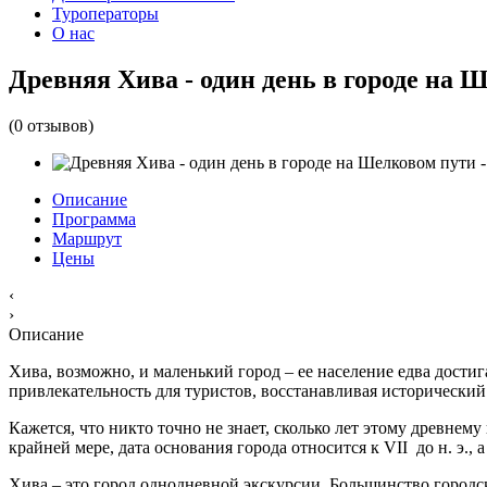
Туроператоры
О нас
Древняя Хива - один день в городе на 
(0 отзывов)
Описание
Программа
Маршрут
Цены
‹
›
Описание
Хива, возможно, и маленький город – ее население едва дости
привлекательность для туристов, восстанавливая исторический
Кажется, что никто точно не знает, сколько лет этому древнем
крайней мере, дата основания города относится к VII до н. э.,
Хива – это город однодневной экскурсии. Большинство городс