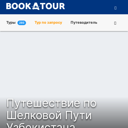
Туры
Тур по запросу
Путеводитель
293
Города
Достопримечательности
Туроператоры
О нас
Путешествие по
Шелковой Пути
Узбекистана