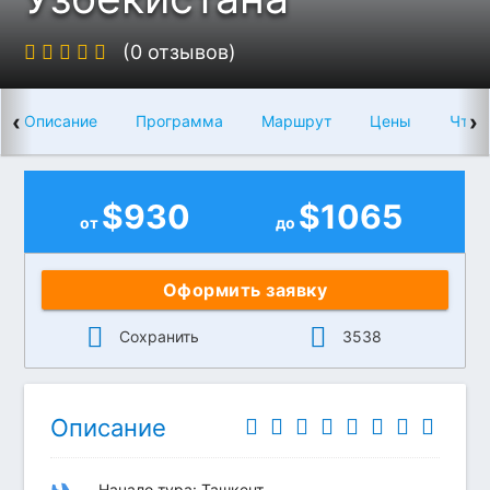
(0 отзывов)
‹
›
Описание
Программа
Маршрут
Цены
Что 
$
930
$
1065
от
до
Оформить заявку
Сохранить
3538
Описание
Начало тура: Ташкент