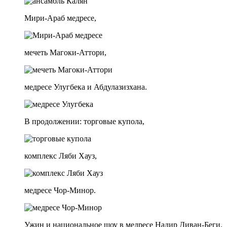
Мири-Араб медресе,
мечеть Магоки-Аттори,
медресе Улугбека и Абдулазизхана.
В продолжении: торговые купола,
комплекс Ляби Хауз,
медресе Чор-Минор.
Ужин и национальное шоу в медресе Надир Диван-Беги.