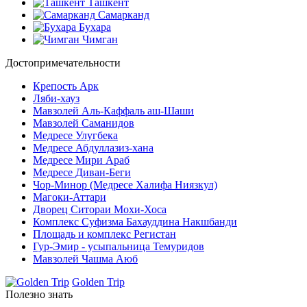
Ташкент
Самарканд
Бухара
Чимган
Достопримечательности
Крепость Арк
Ляби-хауз
Мавзолей Аль-Каффаль аш-Шаши
Мавзолей Саманидов
Медресе Улугбека
Медресе Абдуллазиз-хана
Медресе Мири Араб
Медресе Диван-Беги
Чор-Минор (Медресе Халифа Ниязкул)
Магоки-Аттари
Дворец Ситораи Мохи-Хоса
Комплекс Суфизма Бахауддина Накшбанди
Площадь и комплекс Регистан
Гур-Эмир - усыпальница Темуридов
Мавзолей Чашма Аюб
Golden Trip
Полезно знать