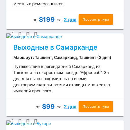
местных ремесленников.
$
199
2 дня
от
за
Просмотр тура
Выходные в Самарканде
Маршрут: Ташкент, Самарканд, Ташкент (2 дня)
Путешествие в легендарный Самарканд из
Ташкента на скоростном поезде “Афросиаб”. За
два дня вы познакомитесь со всеми
достопримечательностями столицы множества
империй прошлого.
$
99
2 дня
от
за
Просмотр тура