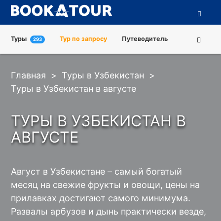
Туры
Тур по запросу
Путеводитель
293
Города
Достопримечательности
Главная
>
Туры в Узбекистан
>
Туроператоры
О нас
Туры в Узбекистан в августе
ТУРЫ В УЗБЕКИСТАН В
АВГУСТЕ
Август в Узбекистане – самый богатый
месяц на свежие фрукты и овощи, цены на
прилавках достигают самого минимума.
Развалы арбузов и дынь практически везде,