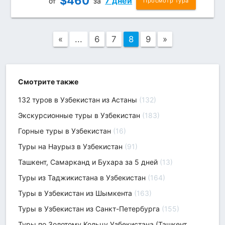
$
460
7 дней
от
за
Просмотр тура
«
...
6
7
8
9
»
Смотрите также
132 туров в Узбекистан из Астаны
(132)
Экскурсионные туры в Узбекистан
(183)
Горные туры в Узбекистан
(16)
Туры на Наурыз в Узбекистан
(91)
Ташкент, Самарканд и Бухара за 5 дней
(13)
Туры из Таджикистана в Узбекистан
(164)
Туры в Узбекистан из Шымкента
(163)
Туры в Узбекистан из Санкт-Петербурга
(155)
Туры по Золотому Кольцу Узбекистана (Ташкент,