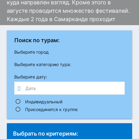
куда направлен взгляд. Кроме этого в
августе проводится множество фестивалей.
Каждые 2 года в Самарканде проходит
грандиозное представление огромного
масштаба – музыкальный фестиваль «Шарк
Поиск по турам:
Тароналари». В Намангане – фестивали
«Наманганские цветы» и «Наманганские
Выберите город
яблоки». А в Ташкенте – фестиваль
Выберите категорию тура:
узбекского хлеба. Ради этих событий сотни
Выберите дату:
туристов съезжаются с различных стран, не
упускайте и вы возможность лично
побывать в подобных национальных шоу.
Индивидуальный
Приезжайте в Узбекистан в августе месяце
Присоединится к группе
и вы отлично проведете время!
Напоминаем: Для граждан
России,
Казахстана, Белоруссии, Грузии, Молдовы,
Выбрать по критериям: