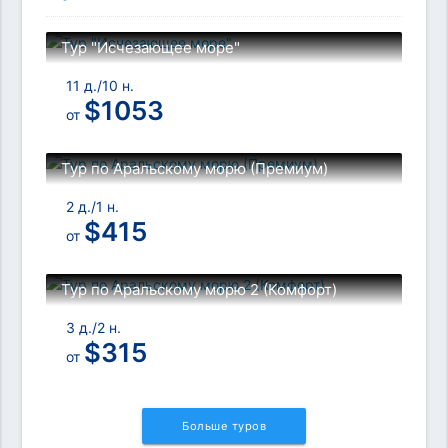
Тур "Исчезающее море"
11 д./10 н.
$
1053
от
Тур по Аральскому морю (Премиум)
2 д./1 н.
$
415
от
Тур по Аральскому морю 2 (Комфорт)
3 д./2 н.
$
315
от
Больше туров