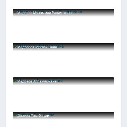
Медресе Мухаммад Рахим-хана
Медресе Шергази-хана
Медресе Аллакулихана
Дворец Таш-Хаули