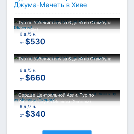
Джума-Мечеть в Хиве
Тур по Узбекистану за 6 дней из Стамбула
(Эконом)
6 д./5 н.
$
530
от
Тур по Узбекистану за 6 дней из Стамбула
6 д./5 н.
$
660
от
Сердце Центральной Азии. Тур по
Узбекистану из Москвы (Эконом)
8 д./7 н.
$
340
от