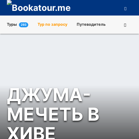
Туры
Тур по запросу
Путеводитель
293
Города
Достопримечательности
Туроператоры
О нас
ДЖУМА-
МЕЧЕТЬ В
ХИВЕ