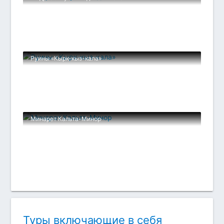
Руины «Кырк-кыз-кала»
Минарет Кальта-Минор
Туры включающие в себя