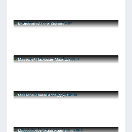
Комплекс «Ислам-Ходжа»
Мавзолей Пахлаван-Махмуда
Мавзолей Саида Аллауддина
Медресе Мухаммад Амин-хана