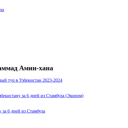
на
аммад Амин-хана
ый тур в Узбекистан 2023-2024
збекистану за 6 дней из Стамбула (Эконом)
 за 6 дней из Стамбула