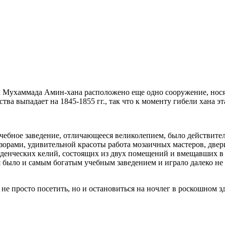
м Мухаммада Амин-хана расположено еще одно сооружение, нося
ва выпадает на 1845-1855 гг., так что к моменту гибели хана эт
 учебное заведение, отличающееся великолепием, было действи
зорами, удивительной красоты работа мозаичных мастеров, две
уденческих келий, состоящих из двух помещений и вмещавших в 
 было и самым богатым учебным заведением и играло далеко не
 не просто посетить, но и остановиться на ночлег в роскошном 