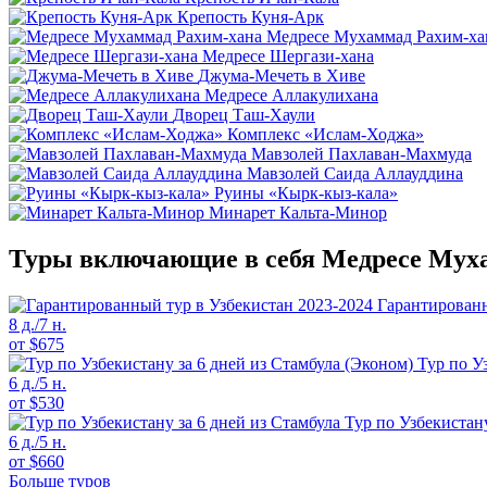
Крепость Куня-Арк
Медресе Мухаммад Рахим-ха
Медресе Шергази-хана
Джума-Мечеть в Хиве
Медресе Аллакулихана
Дворец Таш-Хаули
Комплекс «Ислам-Ходжа»
Мавзолей Пахлаван-Махмуда
Мавзолей Саида Аллауддина
Руины «Кырк-кыз-кала»
Минарет Кальта-Минор
Туры включающие в себя Медресе Мух
Гарантированн
8 д./7 н.
от
$
675
Тур по У
6 д./5 н.
от
$
530
Тур по Узбекистану
6 д./5 н.
от
$
660
Больше туров