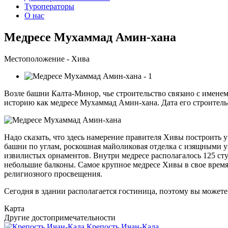
Туроператоры
О нас
Медресе Мухаммад Амин-хана
Местоположение - Хива
Возле башни Калта-Минор, чье строительство связано с имене
историю как медресе Мухаммад Амин-хана. Дата его строительст
Надо сказать, что здесь намерение правителя Хивы построить
башни по углам, роскошная майоликовая отделка с изящными у
извилистых орнаментов. Внутри медресе располагалось 125 ст
небольшие балконы. Самое крупное медресе Хивы в свое время
религиозного просвещения.
Сегодня в здании располагается гостиница, поэтому вы можете
Карта
Другие достопримечательности
Крепость Ичан-Кала