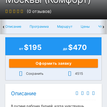
(0 отзывов)
‹
›
Описание
Программа
Маршрут
Цены
Что 
$
195
$
470
от
до
Оформить заявку
Сохранить
4515
Описание
В рутине рабочих будней, когда чувствуешь