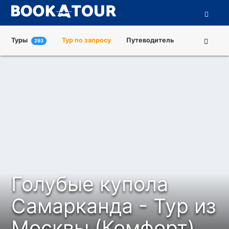
Туры
Тур по запросу
Путеводитель
293
Города
Достопримечательности
Туроператоры
О нас
Голубые купола
Самарканда - Тур из
Москвы (Комфорт)