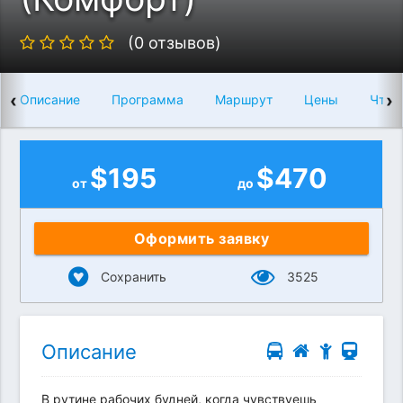
(0 отзывов)
‹
›
Описание
Программа
Маршрут
Цены
Что 
$
195
$
470
от
до
Оформить заявку
Сохранить
3525
Описание
В рутине рабочих будней, когда чувствуешь