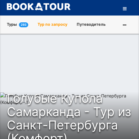
Туры
Тур по запросу
Путеводитель
293
Города
Достопримечательности
Туроператоры
О нас
Голубые Купола
Самарканда - Тур из
Санкт-Петербурга
(Комфорт)