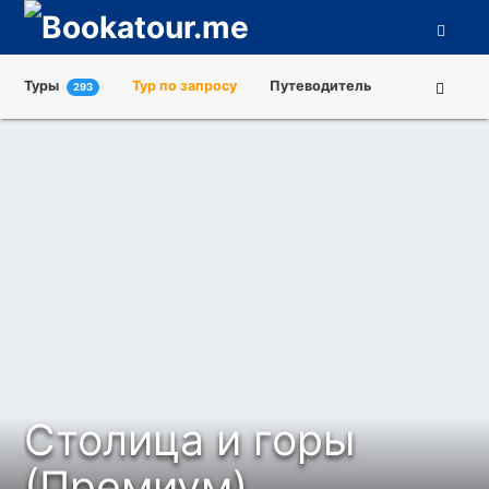
Туры
Тур по запросу
Путеводитель
293
Города
Достопримечательности
Туроператоры
О нас
Столица и горы
(Премиум)