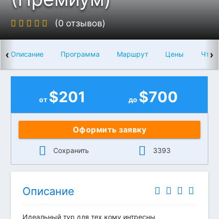
(0 отзывов)
‹
›
Описание
Программа
Маршрут
Цены
Что 
$
201
$
700
от
до
Оформить заявку
Сохранить
3393
Описание
Идеальный тур для тех кому интресны