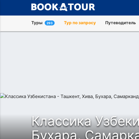
Туры
Тур по запросу
Путеводитель
293
и
Классика Узбеки
Бухара, Самарка