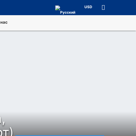
USD
 нас
,
т)