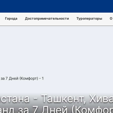
Города
Достопримечательности
Туроператоры
О
стана - Ташкент, Хива
нд за 7 Дней (Комфор