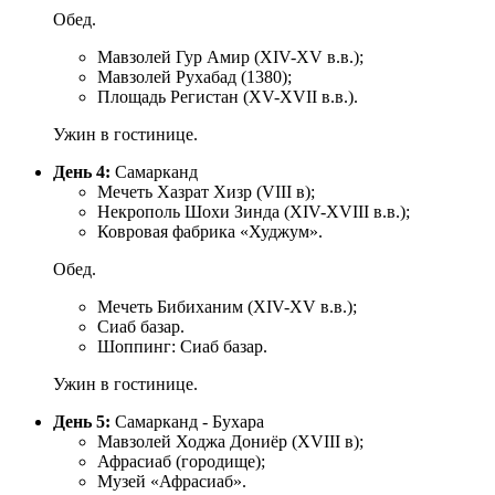
Обед.
Мавзолей Гур Амир (XIV-XV в.в.);
Мавзолей Рухабад (1380);
Площадь Регистан (XV-XVII в.в.).
Ужин в гостинице.
День 4:
Самарканд
Мечеть Хазрат Хизр (VIII в);
Некрополь Шохи Зинда (XIV-XVIII в.в.);
Ковровая фабрика «Худжум».
Обед.
Мечеть Бибиханим (XIV-XV в.в.);
Сиаб базар.
Шоппинг: Сиаб базар.
Ужин в гостинице.
День 5:
Самарканд - Бухара
Мавзолей Ходжа Дониёр (XVIII в);
Афрасиаб (городище);
Музей «Афрасиаб».