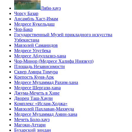
Ляби-хауз
Чорсу Базар
Ансамбль Хаст-Имам
Медресе Кукельдаш
Чор-Бакр
Государственный Музей прикладного искусства
Узбекистана
Мавзолей Саманидов
Медресе Улугбека
Медресе Абдуллазиз-хана
Чор-Минор (Медресе Халифа Ниязкул)
Площадь Независимости
Сквер Амира Тимура
Крепость Куня-Арк
Медресе Мухаммад Рахим-хана
Медресе Шергази-хана
Джума-Мечеть в Хиве
Дворец Таш-Хаули
Комплекс «Ислам-Ходжа»
Мавзолей Пахлаван-Махмуда
Медресе Мухаммад Амин-хана
Мечеть Боло-хауз
Магоки-Аттари
Бухарский зиндан