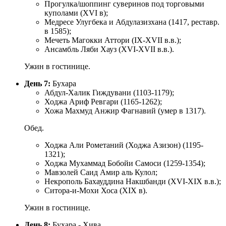
Прогулка/шоппинг суверинов под торговыми
куполами (XVI в);
Медресе Улугбека и Абдулазизхана (1417, реставр.
в 1585);
Мечеть Магокки Аттори (IX-XVII в.в.);
Ансамбль Ляби Хауз (XVI-XVII в.в.).
Ужин в гостинице.
День 7:
Бухара
Абдул-Халик Гиждувани (1103-1179);
Ходжа Ариф Ревгари (1165-1262);
Хожа Махмуд Анжир Фагнавий (умер в 1317).
Обед.
Ходжа Али Рометаний (Ходжа Азизон) (1195-
1321);
Ходжа Мухаммад Бобойи Самоси (1259-1354);
Мавзолей Саид Амир аль Кулол;
Некрополь Бахауддина Накшбанди (XVI-XIX в.в.);
Ситора-и-Мохи Хоса (XIX в).
Ужин в гостинице.
День 8:
Бухара - Хива