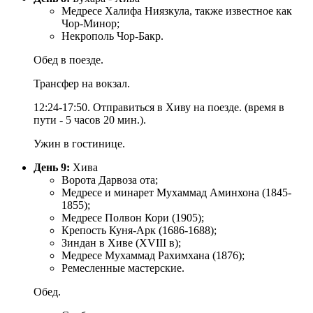
Медресе Халифа Ниязкула, также известное как
Чор-Минор;
Некрополь Чор-Бакр.
Обед в поезде.
Трансфер на вокзал.
12:24-17:50. Отправиться в Хиву на поезде. (время в
пути - 5 часов 20 мин.).
Ужин в гостинице.
День 9:
Хива
Ворота Дарвоза ота;
Медресе и минарет Мухаммад Аминхона (1845-
1855);
Медресе Полвон Кори (1905);
Крепость Куня-Арк (1686-1688);
Зиндан в Хиве (XVIII в);
Медресе Мухаммад Рахимхана (1876);
Ремесленные мастерские.
Обед.