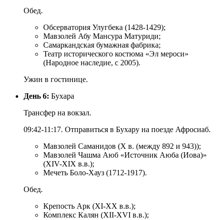
Обед.
Обсерватория Улугбека (1428-1429);
Мавзолей Абу Мансура Матуриди;
Самаркандская бумажная фабрика;
Театр исторического костюма «Эл мероси»
(Народное наследие, с 2005).
Ужин в гостинице.
День 6:
Бухара
Трансфер на вокзал.
09:42-11:17. Отправиться в Бухару на поезде Афросиаб.
Мавзолей Саманидов (X в. (между 892 и 943));
Мавзолей Чашма Аюб «Источник Аюба (Иова)»
(XIV-XIX в.в.);
Мечеть Боло-Хауз (1712-1917).
Обед.
Крепость Арк (XI-XX в.в.);
Комплекс Калян (XII-XVI в.в.);