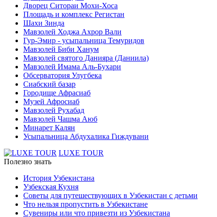
Дворец Ситораи Мохи-Хоса
Площадь и комплекс Регистан
Шахи Зинда
Мавзолей Ходжа Ахрор Вали
Гур-Эмир - усыпальница Темуридов
Мавзолей Биби Ханум
Мавзолей святого Данияра (Даниила)
Мавзолей Имама Аль-Бухари
Обсерватория Улугбека
Сиабский базар
Городище Афрасиаб
Музей Афросиаб
Мавзолей Рухабад
Мавзолей Чашма Аюб
Минарет Калян
Усыпальница Абдухалика Гиждувани
LUXE TOUR
Полезно знать
История Узбекистана
Узбекская Кухня
Советы для путешествующих в Узбекистан с детьми
Что нельзя пропустить в Узбекистане
Сувениры или что привезти из Узбекистана