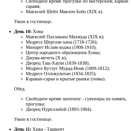
Свободное время: прогулки по мастерским, карван
сараям;
Мавзолей Шейх Мавлон Бобо (XIX в).
Ужин в гостинице.
День 10:
Хива
Мавзолей Пахлавана Махмуда (XIX в);
Медресе Шергази-хана (1718-1726);
Минарет Ислам-ходжа (1908-1910);
Центр народного образования Хивы;
Джума-мечеть (X в);
Дворец Таш-Хаули (1830-1838);
Медресе Кутлуг Мурад-Инак (1809-1812);
Медресе Оллокулихан (1834-1835);
Караван-сараи и крытые рынки (тимы).
Обед.
Свободное время: шоппинг - сувениры на память,
прогулка;
Дворец Нуриллабой (1893-1904).
Ужин в гостинице.
День 11:
Хива - Ташкент