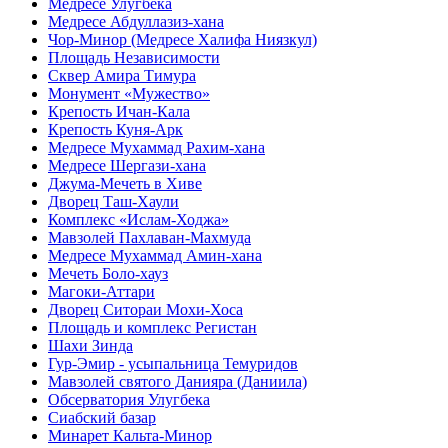
Медресе Улугбека
Медресе Абдуллазиз-хана
Чор-Минор (Медресе Халифа Ниязкул)
Площадь Независимости
Сквер Амира Тимура
Монумент «Мужество»
Крепость Ичан-Кала
Крепость Куня-Арк
Медресе Мухаммад Рахим-хана
Медресе Шергази-хана
Джума-Мечеть в Хиве
Дворец Таш-Хаули
Комплекс «Ислам-Ходжа»
Мавзолей Пахлаван-Махмуда
Медресе Мухаммад Амин-хана
Мечеть Боло-хауз
Магоки-Аттари
Дворец Ситораи Мохи-Хоса
Площадь и комплекс Регистан
Шахи Зинда
Гур-Эмир - усыпальница Темуридов
Мавзолей святого Данияра (Даниила)
Обсерватория Улугбека
Сиабский базар
Минарет Кальта-Минор