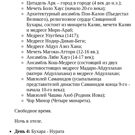
Цитадель Арк – город в городе (4 век до н.э.);
Мечеть Боло Хаус (начало 20-го века);
Архитектурный ансамбль Пои-Калон (Пьедестал
Великого), религиозное сердце Священной
Бухары, состоит из минарета Калян, мечети Калян
и медресе Мири-Араб;
Медресе Улугбека (1417);
Медресе Нодир-Диван-Беги;
Медресе Абдул Азиз Хана;
Мечеть Магоки-Аттори (12-16 вв.);
Ансамбль Ляби Хауз (14-17 век);
Ансамбль Кош-Медресе (состоящий из двух
противостоящих медресе Мадари-Абдуллахан
(матери Абдуллахана) и медресе Абдуллахан;
Мавзолей Саманидов (усыпальница
представителей династии Саманидов конца 9-го -
начала 10-го века);
Мавзолей Чашма Аюб (Родник Иова);
Чор Минор (Четыре минарета).
Свободное время.
Ночь в отеле.
День 4:
Бухара - Нурата