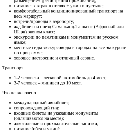
размещением (регистрация проживания);
питание: завтрак в отелях + ужин в пустыне;
комфортабельный кондиционированный транспорт на
весь маршрут;
встречи/проводы в аэропорту;
ж/д билет на поезд Самарканд-Ташкент (Афросиаб или
Шарк) эконом класс;
экскурсии по памятникам и монументам на русском
языке;
местные гиды экскурсоводы в городах на все экскурсии
по программе;
хорошее настроение и отличный сервис.
Транспорт
1-2 человека – легковой автомобиль до 4 мест;
3-7 человек – минивен до 10 мест.
Что не включено
международный авиабилет;
сопровождающий гид;
входные билеты на указанные монументы
(оплачиваются на месте);
алкогольные и прохладительные напитки;
питание (обед и ужин);