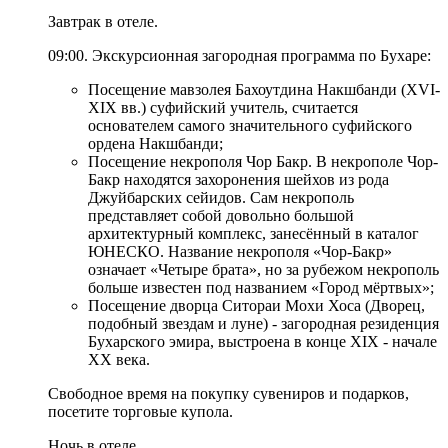
Завтрак в отеле.
09:00. Экскурсионная загородная программа по Бухаре:
Посещение мавзолея Бахоутдина Накшбанди (XVI-
XIX вв.) суфийский учитель, считается
основателем самого значительного суфийского
ордена Накшбанди;
Посещение некрополя Чор Бакр. В некрополе Чор-
Бакр находятся захоронения шейхов из рода
Джуйбарских сейидов. Сам некрополь
представляет собой довольно большой
архитектурный комплекс, занесённый в каталог
ЮНЕСКО. Название некрополя «Чор-Бакр»
означает «Четыре брата», но за рубежом некрополь
больше известен под названием «Город мёртвых»;
Посещение дворца Ситораи Мохи Хоса (Дворец,
подобный звездам и луне) - загородная резиденция
Бухарского эмира, выстроена в конце XIX - начале
ХХ века.
Свободное время на покупку сувениров и подарков,
посетите торговые купола.
Ночь в отеле.