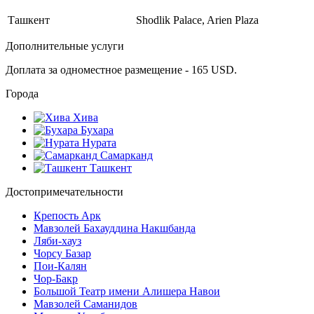
Ташкент
Shodlik Palace, Arien Plaza
Дополнительные услуги
Доплата за одноместное размещение - 165 USD.
Города
Хива
Бухара
Нурата
Самарканд
Ташкент
Достопримечательности
Крепость Арк
Мавзолей Бахауддина Накшбанда
Ляби-хауз
Чорсу Базар
Пои-Калян
Чор-Бакр
Большой Театр имени Алишера Навои
Мавзолей Саманидов