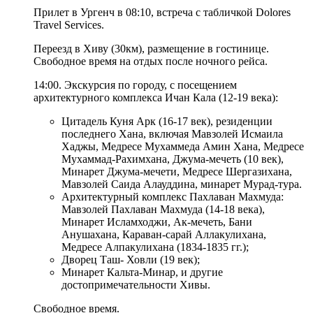
Прилет в Ургенч в 08:10, встреча с табличкой Dolores
Travel Services.
Переезд в Хиву (30км), размещение в гостинице.
Свободное время на отдых после ночного рейса.
14:00. Экскурсия по городу, с посещением
архитектурного комплекса Ичан Кала (12-19 века):
Цитадель Куня Арк (16-17 век), резиденции
последнего Хана, включая Мавзолей Исмаила
Хаджы, Медресе Мухаммеда Амин Хана, Медресе
Мухаммад-Рахимхана, Джума-мечеть (10 век),
Минарет Джума-мечети, Медресе Шергазихана,
Мавзолей Саида Алауддина, минарет Мурад-тура.
Архитектурный комплекс Пахлаван Махмуда:
Мавзолей Пахлаван Махмуда (14-18 века),
Минарет Исламходжи, Ак-мечеть, Бани
Анушахана, Караван-сарай Аллакулихана,
Медресе Алпакулихана (1834-1835 гг.);
Дворец Таш- Ховли (19 век);
Минарет Кальта-Минар, и другие
достопримечательности Хивы.
Свободное время.