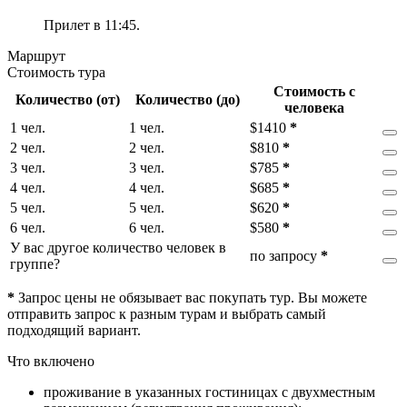
Прилет в 11:45.
Маршрут
Стоимость тура
Стоимость с
Количество (от)
Количество (до)
человека
1 чел.
1 чел.
$
1410
*
2 чел.
2 чел.
$
810
*
3 чел.
3 чел.
$
785
*
4 чел.
4 чел.
$
685
*
5 чел.
5 чел.
$
620
*
6 чел.
6 чел.
$
580
*
У вас другое количество человек в
по запросу
*
группе?
*
Запрос цены не обязывает вас покупать тур. Вы можете
отправить запрос к разным турам и выбрать самый
подходящий вариант.
Что включено
проживание в указанных гостиницах с двухместным