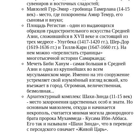
сувениров и восточных сладостей;
Мавзолей Гур-Эмир - гробница Тамерлана (14-15
век) - место, где похоронены Амир Темур, его
сыновья и внуки;
Площадь Регистан - один из выдающихся
образцов градостроительного искусства Средней
Азии, сложившийся в XVII веке и состоящий из
трех медресе - Улугбека (1417-1420 гг.), Шер-Дор
(1619-1636 гг.) и Тилля-Кари (1647-1660 гг.). На
нем можно «перелистать страницы»
многотысячной истории Самарканда;
Мечеть Биби Ханум - самая большая в Средней
Азии и одна из крупнейших во всем
мусульманском мире. Именно на это сооружение
устремляет свой изумлённый взгляд всякий, кто
въезжает в город. Огромная, величественная,
безмолвная...
Архитектурный комплекс Шахи-Зинда (11-15 век)
- место захоронения царственных особ и знати. Но
основным мавзолеем, откуда и начинается
некрополь, считается мнимая могила двоюродного
брата пророка Мухаммеда - Кусама Ибн-Аббаса.
Его так и называли «Шахи Зинда», что в переводе
с персидского означает «Живой Царь».